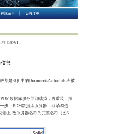
在线留言
我的订单
【
打印此页
】
盛信息
般都是
SQL
中的
DocumentsActionInfo
表被
将
PDM
数据库服务器卸载掉，再重装，操
一步
– PDM
数据库服务器
–
取消勾选
勾选上
-
改服务器名称为完整名称（图
3
，