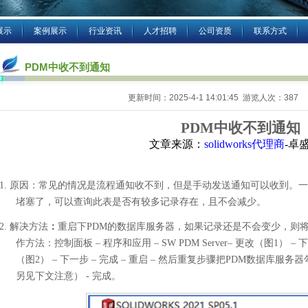
展示
案例展示
行业资讯
人才招聘
公司资质
联系方式
PDM中收不到通知
更新时间：2025-4-1 14:01:45 游览人次：387 
PDM中收不到通知
文章来源：
solidworks代理商
-卓
1.
原因：常见的情况是流程通知收不到，但是手动发送通知可以收到。一
堵塞了，可以查询此表是否有较多记录存在，且不会减少。
2.
解决方法
：
重启下
PDM
的数据库服务器，如果记录还是不会变少，则
作方法：控制面板
–
程序和应用
– SW PDM Server–
更改（图
1
）
–
下
（图
2
）
–
下一步
–
完成
–
重启
–
然后重复步骤把
PDM
数据库服务器
另见下文注意）
-
完成。